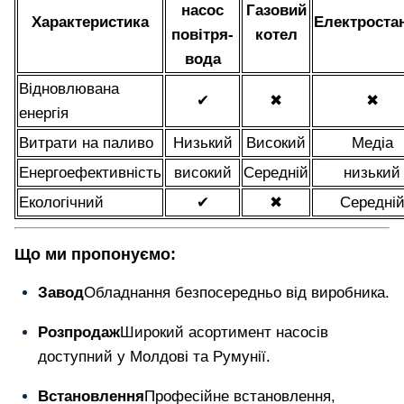
насос
Газовий
Характеристика
Електроста
повітря-
котел
вода
Відновлювана
✔
✖
✖
енергія
Витрати на паливо
Низький
Високий
Медіа
Енергоефективність
високий
Середній
низький
Екологічний
✔
✖
Середні
Що ми пропонуємо:
Завод
Обладнання безпосередньо від виробника.
Розпродаж
Широкий асортимент насосів
доступний у Молдові та Румунії.
Встановлення
Професійне встановлення,