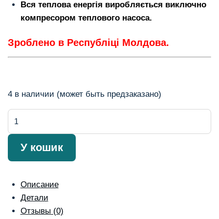
Вся теплова енергія виробляється виключно
компресором теплового насоса.
Зроблено в Республіці Молдова.
4 в наличии (может быть предзаказано)
Количество
товара
Pompă
У кошик
de
căldură
aer-
Описание
apă
Детали
9
Отзывы (0)