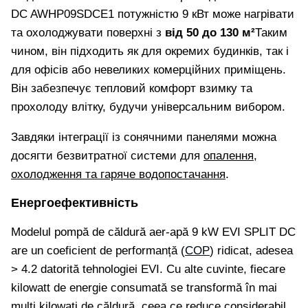
DC AWHP09SDCE1 потужністю 9 кВт може нагрівати
та охолоджувати поверхні з
від 50 до 130 м²
Таким
чином, він підходить як для окремих будинків, так і
для офісів або невеликих комерційних приміщень.
Він забезпечує тепловий комфорт взимку та
прохолоду влітку, будучи універсальним вибором.
Завдяки інтеграції із сонячними панелями можна
досягти безвитратної системи для
опалення,
охолодження та гаряче водопостачання
.
Енергоефективність
Modelul pompă de căldură aer-apă 9 kW EVI SPLIT DC
are un coeficient de performanță (
COP
) ridicat, adesea
> 4.2 datorită tehnologiei EVI. Cu alte cuvinte, fiecare
kilowatt de energie consumată se transformă în mai
mulți kilowați de căldură, ceea ce reduce considerabil