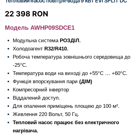
Тепловий насос повітря-вода 9 кВт EVI SPLIT DC
22 398
RON
Модель AWHP09SDCE1
Модульна система
РОЗДІЛ.
Холодоагент
R32/R410.
Робоча температура зовнішнього середовища до
-25°C.
Температура води на виході до +55°C … +60°C.
Функція впорскування пари
(ДІМ)
Компресорний інвертор
Віддалений доступ.
Для опалення приміщень площею до 100 м².
Живлення 220 Вольт, 50 Гц.
Тепловий насос працює без електричного
нагрівача.