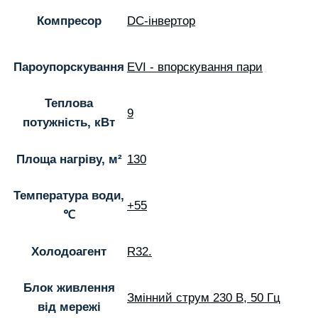
Компресор
DC-інвертор
Пароупорскування
EVI - впорскування пари
Теплова
9
потужність, кВт
Площа нагріву, м²
130
Температура води,
+55
℃
Холодоагент
R32.
Блок живлення
Змінний струм 230 В, 50 Гц
від мережі