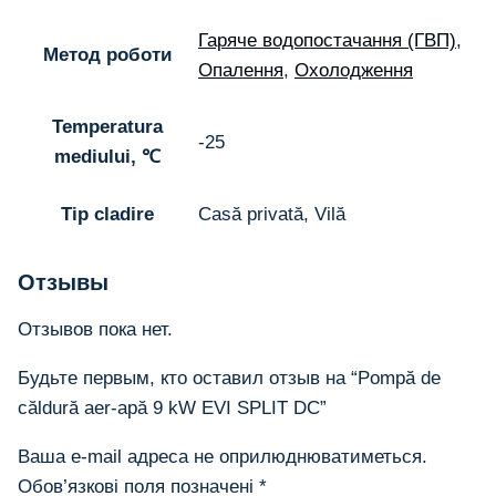
Гаряче водопостачання (ГВП)
,
Метод роботи
Опалення
,
Охолодження
Temperatura
-25
mediului, ℃
Tip cladire
Casă privată, Vilă
Отзывы
Отзывов пока нет.
Будьте первым, кто оставил отзыв на “Pompă de
căldură aer-apă 9 kW EVI SPLIT DC”
Ваша e-mail адреса не оприлюднюватиметься.
Обов’язкові поля позначені
*