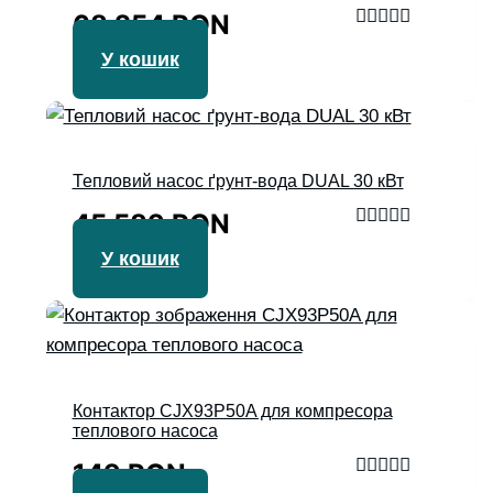
68 254
RON
Оцінено в
У кошик
5.00
з 5
Тепловий насос ґрунт-вода DUAL 30 кВт
45 589
RON
Оцінено в
У кошик
5.00
з 5
Контактор CJX93P50A для компресора
теплового насоса
149
RON
Оцінено в