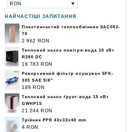
RON
НАЙЧАСТІШІ ЗАПИТАННЯ
Пластинчастий теплообмінник SAC052-
70
2 962
RON
Тепловий насос повітря-вода 10 кВт
R290 DC
16 783
RON
Реверсивний фільтр-осушувач SFK-
305 SAE 5/8"
189
RON
Тепловий насос ґрунт-вода 15 кВт
GWHP15
21 244
RON
Трійник PPR 40x32x40 mm
4
RON