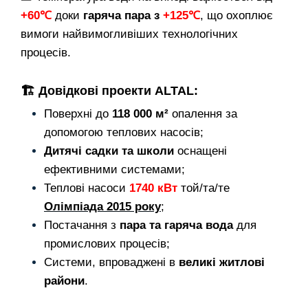
+60℃
доки
гаряча пара з
+125℃
, що охоплює
вимоги найвимогливіших технологічних
процесів.
🏗️
Довідкові проекти ALTAL:
Поверхні до
118 000 м²
опалення за
допомогою теплових насосів;
Дитячі садки та школи
оснащені
ефективними системами;
Теплові насоси
1740 кВт
той/та/те
Олімпіада 2015 року
;
Постачання з
пара та гаряча вода
для
промислових процесів;
Системи, впроваджені в
великі житлові
райони
.