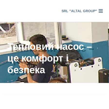
SRL "ALTAL GROUP"
Тепловий насос –
це комфорт і
безпека