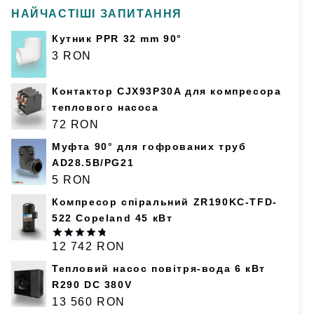
НАЙЧАСТІШІ ЗАПИТАННЯ
Кутник PPR 32 mm 90°
3
RON
Контактор CJX93P30A для компресора
теплового насоса
72
RON
Муфта 90° для гофрованих труб
AD28.5B/PG21
5
RON
Компресор спіральний ZR190KC-TFD-
522 Copeland 45 кВт
12 742
RON
Оценка
4.75
из 5
Тепловий насос повітря-вода 6 кВт
R290 DC 380V
13 560
RON