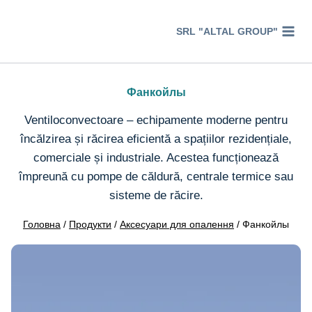
Перейти
к
SRL "ALTAL GROUP"
содержимому
Фанкойлы
Ventiloconvectoare – echipamente moderne pentru
încălzirea și răcirea eficientă a spațiilor rezidențiale,
comerciale și industriale. Acestea funcționează
împreună cu pompe de căldură, centrale termice sau
sisteme de răcire.
Головна
/
Продукти
/
Аксесуари для опалення
/
Фанкойлы