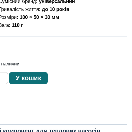
Сумісний бренд:
універсальний
Тривалість життя:
до 10 років
Розміри:
100 × 50 × 30 мм
Вага:
110 г
в наличии
ичество
У кошик
ара
il
ice
ru
teme
й компонент для теплових насосів