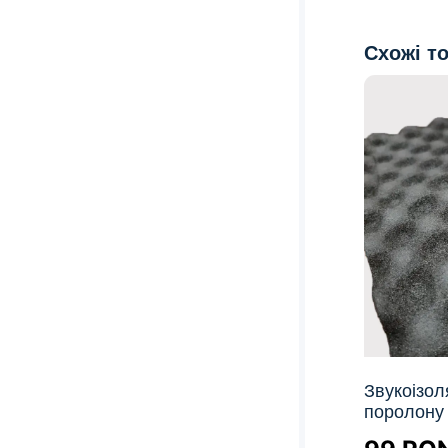
Схожі т
Звукоізол
поролону