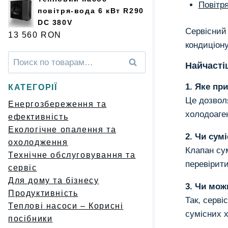
Повітря
повітря-вода 6 кВт R290
DC 380V
Сервісний 
13 560
RON
кондиціону
Искать:
Поиск
Найчасті
1. Яке пр
КАТЕГОРІЇ
Це дозвол
Енергозбереження та
холодоаге
ефективність
Екологічне опалення та
2. Чи сум
охолодження
Клапан су
Технічне обслуговування та
перевірити
сервіс
Для дому та бізнесу
3. Чи мож
Продуктивність
Так, серв
Теплові насоси – Корисні
сумісних 
посібники