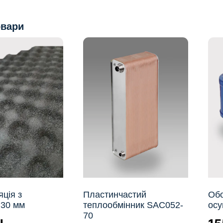
овари
яція з
Пластинчастий
Обо
 30 мм
теплообмінник SAC052-
ос
70