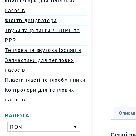
Компресори для теплових
насосів
Фільтр-дегідратори
Труби та фітинги з HDPE та
PPR
Теплова та звукова ізоляція
Запчастини для теплових
насосів
Пластинчасті теплообмінники
Контролери для теплових
насосів
Описан
ВАЛЮТА
RON
Сервісн