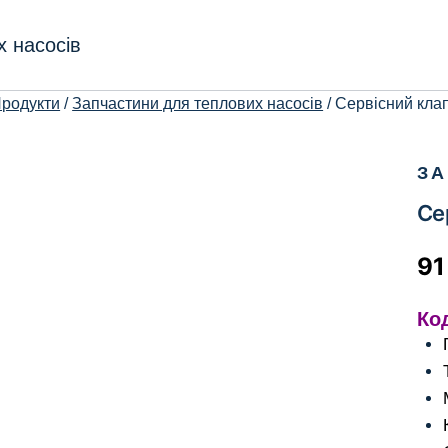
х насосів
родукти
/
Запчастини для теплових насосів
/
Сервісний клап
ЗА
Се
9
Ко