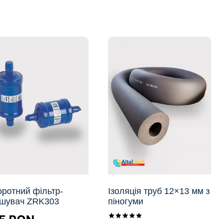
ротний фільтр-
Ізоляція труб 12×13 мм з
ушувач ZRK303
піногуми