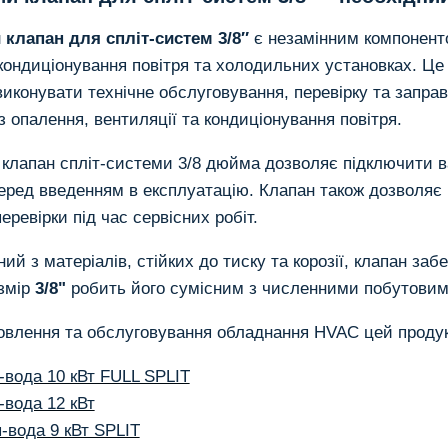
3/8"
 клапан для спліт-систем 3/8″
є незамінним компоненто
кондиціонування повітря та холодильних установках. Ц
виконувати технічне обслуговування, перевірку та запра
з опалення, вентиляції та кондиціонування повітря.
 клапан спліт-системи 3/8 дюйма дозволяє підключити в
еред введенням в експлуатацію. Клапан також дозволяє 
перевірки під час сервісних робіт.
ий з матеріалів, стійких до тиску та корозії, клапан за
озмір
3/8"
робить його сумісним з численними побутовим
овлення та обслуговування обладнання HVAC цей проду
-вода 10 кВт FULL SPLIT
-вода 12 кВт
-вода 9 кВт SPLIT