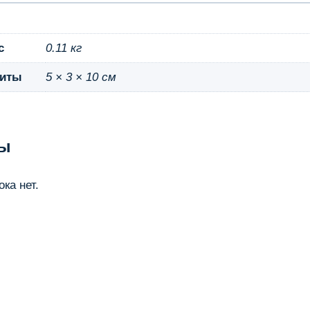
с
0.11 кг
риты
5 × 3 × 10 см
ы
ка нет.