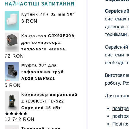
НАЙЧАСТІШІ ЗАПИТАННЯ
Сервісний
Кутник PPR 32 mm 90°
системах 
3
RON
дозволяє 
техніками 
Контактор CJX93P30A
для компресора
Сервісний
теплового насоса
системи п
72
RON
необхідні 
Муфта 90° для
гофрованих труб
Виготовлен
AD28.5B/PG21
роботу. Р
5
RON
Компресор спіральний
Для встан
ZR190KC-TFD-522
Copeland 45 кВт
повітря
повітря
12 742
RON
Оценка
Повітря
4.75
из 5
Тепловий насос