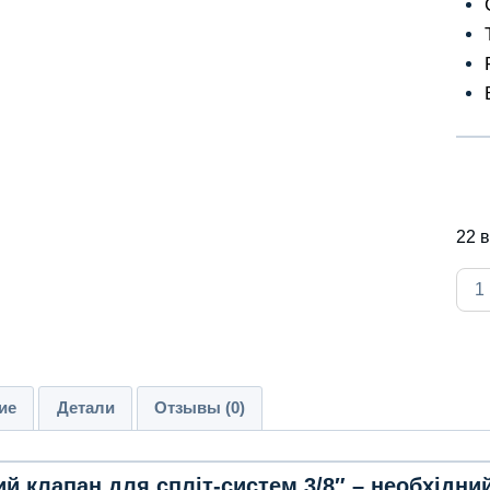
22 
Кол
тов
Vent
de
serv
ие
Детали
Отзывы (0)
pent
sis
ий клапан для спліт-систем 3/8″ – необхідни
split