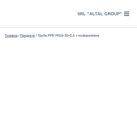
Перейти
к
SRL "ALTAL GROUP"
содержимому
Головна
/
Продукти
/
Труба PPR PN16 50×5,6 з поліпропілену