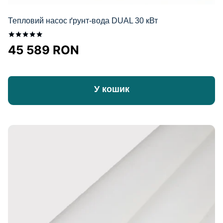
Тепловий насос ґрунт-вода DUAL 30 кВт
Оцінено в
45 589
RON
5.00
з 5
У кошик