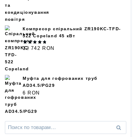
Компресор спіральний ZR190KC-TFD-
522 Copeland 45 кВт
12 742
RON
Оценка
4.75
из 5
Муфта для гофрованих труб
AD34.5/PG29
6
RON
Искать:
Поиск