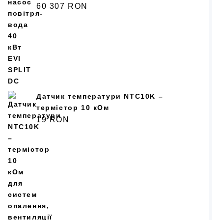
60 307
RON
Датчик температури NTC10K –
термістор 10 кОм
19
RON