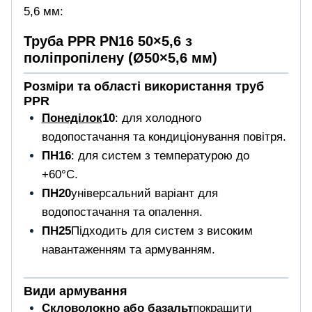
5,6 мм:
Труба PPR PN16 50×5,6 з
поліпропілену (Ø50×5,6 мм)
Розміри та області використання труб
PPR
Понеділок
10
: для холодного
водопостачання та кондиціонування повітря.
ПН16
: для систем з температурою до
+60°C.
ПН20
універсальний варіант для
водопостачання та опалення.
ПН25
Підходить для систем з високим
навантаженням та армуванням.
Види армування
Скловолокно або базальт
покращити