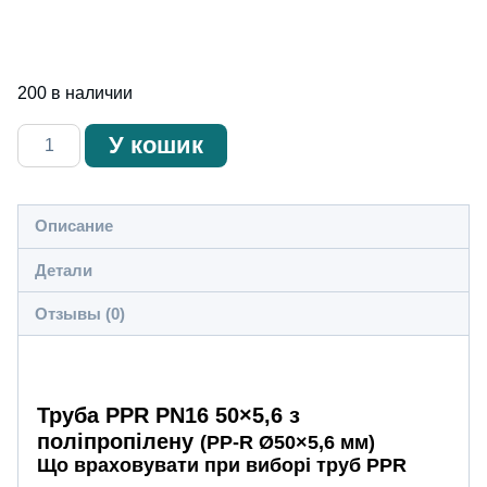
200 в наличии
Количество
У кошик
товара
PN16
Țeavă
Описание
PPR
Детали
50x5.6
din
Отзывы (0)
polipropilenă
Труба PPR PN16 50×5,6 з
поліпропілену
(PP-R Ø50×5,6 мм)
Що враховувати при виборі труб PPR