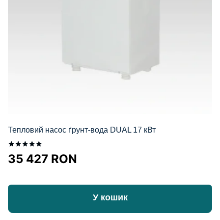
Тепловий насос ґрунт-вода DUAL 17 кВт
Оцінено в
35 427
RON
5.00
з 5
У кошик