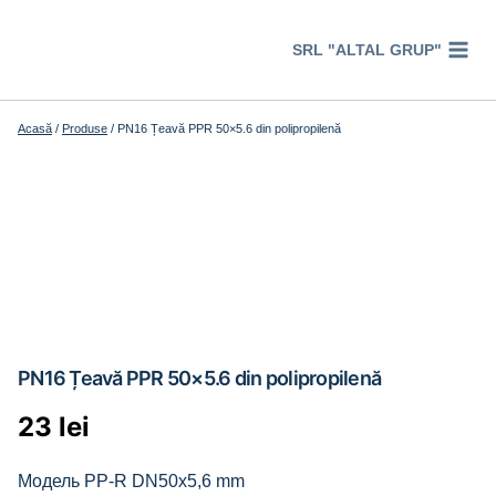
Перейти
к
SRL "ALTAL GRUP"
содержимому
Acasă
/
Produse
/
PN16 Țeavă PPR 50×5.6 din polipropilenă
PN16 Țeavă PPR 50×5.6 din polipropilenă
23
lei
Модель PP-R DN50x5,6 mm