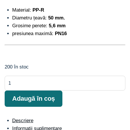
Material:
PP-R
Diametru țeavă:
50 mm.
Grosime perete:
5,6 mm
presiunea maximă:
PN16
200 în stoc
Cantitate
PN16
Țeavă
Adaugă în coș
PPR
50x5.6
din
Descriere
polipropilenă
Informații suplimentare