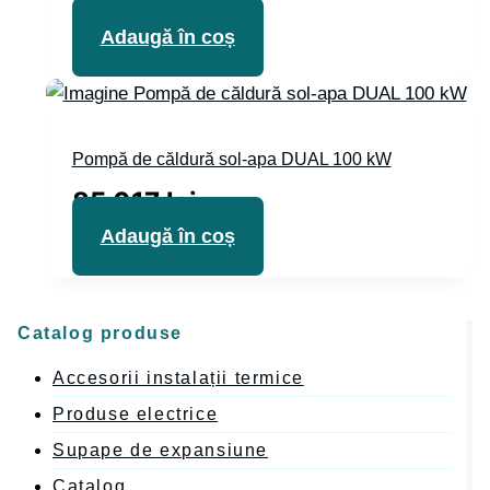
10 727
lei
Adaugă în coș
Pompă de căldură sol-apa DUAL 100 kW
85 017
lei
Adaugă în coș
Catalog produse
Accesorii instalații termice
Produse electrice
Supape de expansiune
Catalog