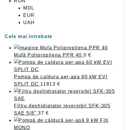
RON
MDL
EUR
UAH
Cele mai intrebate
Mufă Polipropilena PPR 40
0
€
Pompa de caldura aer-apa 60 kW EVI
SPLIT DC
11813
€
Filtru deshidratator reversibil SFK-305
SAE 5/8"
37
€