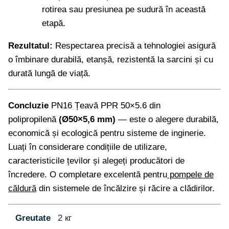
rotirea sau presiunea pe sudură în această
etapă.
Rezultatul:
Respectarea precisă a tehnologiei asigură
o îmbinare durabilă, etanșă, rezistentă la sarcini și cu
durată lungă de viață.
Concluzie
PN16 Țeavă PPR 50×5.6 din
polipropilenă
(Ø50×5,6 mm)
— este o alegere durabilă,
economică și ecologică pentru sisteme de inginerie.
Luați în considerare condițiile de utilizare,
caracteristicile țevilor și alegeți producători de
încredere. O completare excelentă pentru
pompele de
căldură
din sistemele de încălzire și răcire a clădirilor.
Greutate
2 кг