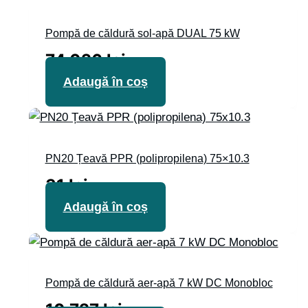
Pompă de căldură sol-apă DUAL 75 kW
74 026
lei
Adaugă în coș
PN20 Țeavă PPR (polipropilena) 75×10.3
31
lei
Adaugă în coș
Pompă de căldură aer-apă 7 kW DC Monobloc