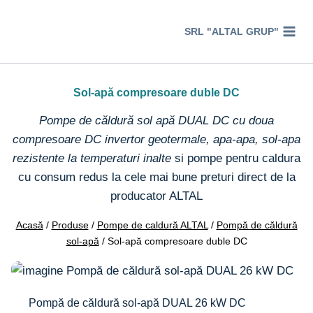
Перейти
к
SRL "ALTAL GRUP"
содержимому
Sol-apă compresoare duble DC
Pompe de căldură sol apă DUAL DC cu doua
compresoare DC invertor geotermale, apa-apa, sol-apa
rezistente la temperaturi inalte
si pompe pentru caldura
cu consum redus la cele mai bune preturi direct de la
producator ALTAL
Acasă
/
Produse
/
Pompe de caldură ALTAL
/
Pompă de căldură
sol-apă
/
Sol-apă compresoare duble DC
Pompă de căldură sol-apă DUAL 26 kW DC