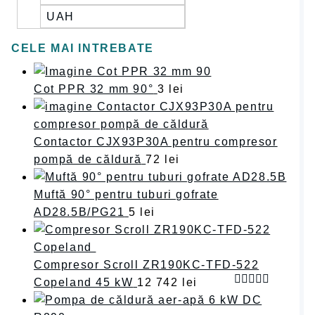
UAH
CELE MAI INTREBATE
Cot PPR 32 mm 90°
3
lei
Contactor CJX93P30A pentru compresor
pompă de căldură
72
lei
Muftă 90° pentru tuburi gofrate
AD28.5B/PG21
5
lei
Compresor Scroll ZR190KC-TFD-522
Copeland 45 kW
12 742
lei
Оценка
4.75
из 5