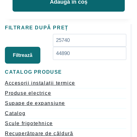
Adaugă în coș
FILTRARE DUPĂ PREȚ
Preț
Preț
minim
max
Filtrează
CATALOG PRODUSE
Accesorii instalații termice
Produse electrice
Supape de expansiune
Catalog
Scule frigotehnice
Recuperătoare de căldură