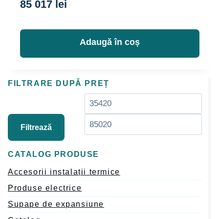
85 017
lei
Adaugă în coș
FILTRARE DUPĂ PREȚ
Preț
Preț
minim
max
Filtrează
CATALOG PRODUSE
Accesorii instalații termice
Produse electrice
Supape de expansiune