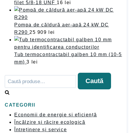
filet 5/8-18 UNF
16
lei
Pompa de căldură aer-apă 24 kW DC
R290
25 909
lei
Tub termocontractabil galben 10 mm (10-5
mm)
3
lei
Caută
Caută
după:
CATEGORII
Economii de energie și eficiență
Încălzire și răcire ecologică
Întreținere și service