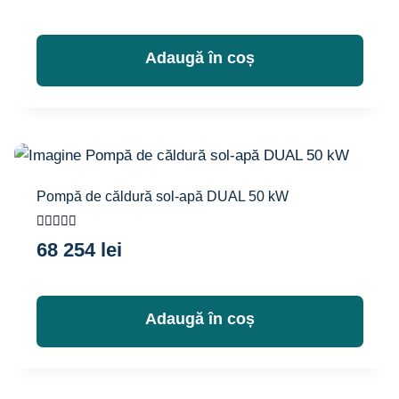
din 5
Adaugă în coș
Pompă de căldură sol-apă DUAL 50 kW
Evaluat la
68 254
lei
5.00
din 5
Adaugă în coș