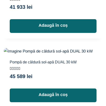
Evaluat la
41 933
lei
5.00
din 5
Adaugă în coș
Pompă de căldură sol-apă DUAL 30 kW
Evaluat la
45 589
lei
5.00
din 5
Adaugă în coș