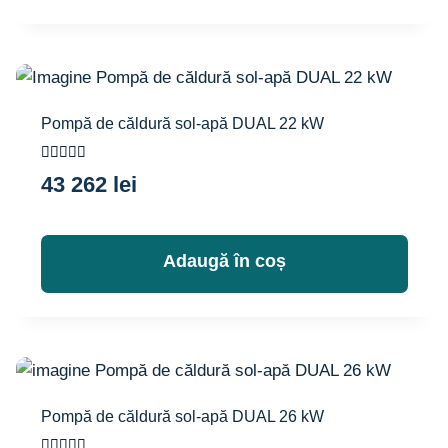
Pompă de căldură sol-apă DUAL 22 kW
Evaluat la
43 262
lei
5.00
din 5
Adaugă în coș
Pompă de căldură sol-apă DUAL 26 kW