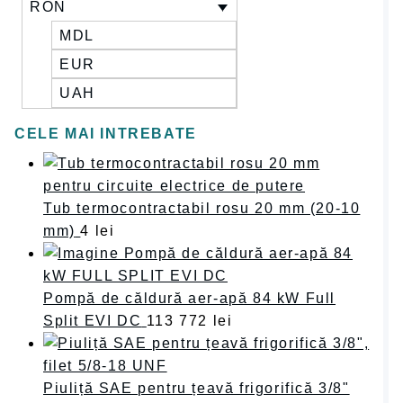
RON
MDL
EUR
UAH
CELE MAI INTREBATE
Tub termocontractabil rosu 20 mm (20-10
mm)
4
lei
Pompă de căldură aer-apă 84 kW Full
Split EVI DC
113 772
lei
Piuliță SAE pentru țeavă frigorifică 3/8"