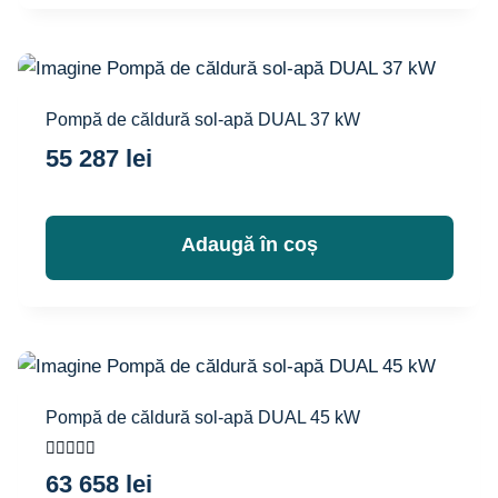
Pompă de căldură sol-apă DUAL 37 kW
55 287
lei
Adaugă în coș
Pompă de căldură sol-apă DUAL 45 kW
Evaluat la
63 658
lei
5.00