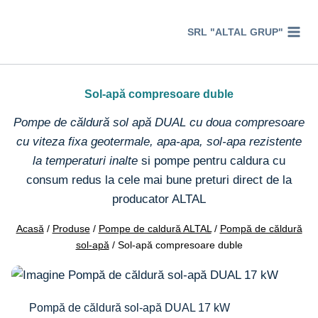
Перейти
к
SRL "ALTAL GRUP"
содержимому
Sol-apă compresoare duble
Pompe de căldură sol apă DUAL cu doua compresoare
cu viteza fixa geotermale, apa-apa, sol-apa rezistente
la temperaturi inalte
si pompe pentru caldura cu
consum redus la cele mai bune preturi direct de la
producator ALTAL
Acasă
/
Produse
/
Pompe de caldură ALTAL
/
Pompă de căldură
sol-apă
/
Sol-apă compresoare duble
Pompă de căldură sol-apă DUAL 17 kW