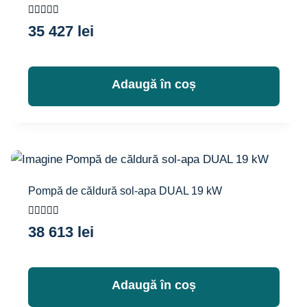
Evaluat la
35 427
lei
5.00
din 5
Adaugă în coș
Pompă de căldură sol-apa DUAL 19 kW
Evaluat la
38 613
lei
5.00
din 5
Adaugă în coș