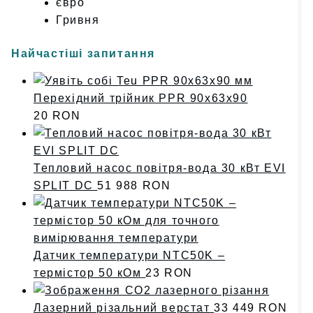
євро
Гривня
Найчастіші запитання
Перехідний трійник PPR 90x63x90
20
RON
Тепловий насос повітря-вода 30 кВт EVI
SPLIT DC
51 988
RON
Датчик температури NTC50K –
термістор 50 кОм
23
RON
Лазерний різальний верстат
33 449
RON