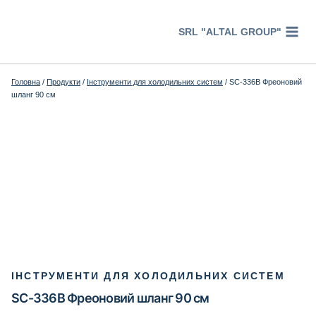
Перейти
к
SRL "ALTAL GROUP"
содержимому
Головна
/
Продукти
/
Інструменти для холодильних систем
/
SC-336B Фреоновий
шланг 90 см
ІНСТРУМЕНТИ ДЛЯ ХОЛОДИЛЬНИХ СИСТЕМ
SC-336B Фреоновий шланг 90 см