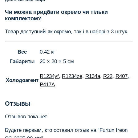
Чи можна придбати окремо чи тільки
комплектом?
Товар доступний як окремо, так і в наборі з 3 штук.
Вес
0.42 кг
Габариты
20 × 20 × 5 см
R1234yf
,
R1234ze
,
R134a
,
R22
,
R407
,
Холодоагент
Р417А
Отзывы
Отзывов пока нет.
Будьте первым, кто оставил отзыв на “Furtun freon