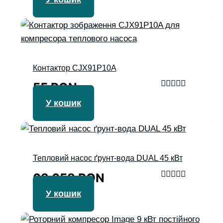
5.00
з 5
Контактор CJX91P10A
55
RON
Оцінено в
У кошик
4.50
з 5
Тепловий насос ґрунт-вода DUAL 45 кВт
63 658
RON
Оцінено в
У кошик
5.00
з 5