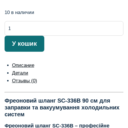
10 в наличии
Количество
товара
Furtun
У кошик
freon
SC-
336B
Описание
90
Детали
cm
Отзывы (0)
Фреоновий шланг SC-336B 90 см для
заправки та вакуумування холодильних
систем
Фреоновий шланг SC-336B – професійне