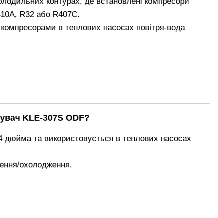
лодильних контурах, де встановлені компресори
410A, R32 або R407C.
 компресорами в теплових насосах повітря-вода
шувач KLE-307S ODF?
/4 дюйма та використовується в теплових насосах
ення/охолодження.