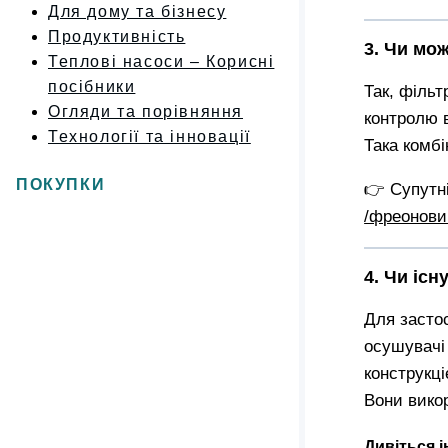
Для дому та бізнесу
Продуктивність
3. Чи мо
Теплові насоси – Корисні
посібники
Так, фільт
Огляди та порівняння
контролю в
Технології та інновації
Така комб
ПОКУПКИ
👉 Супутні
/фреоновий
4. Чи іс
Для засто
осушувачі
конструкці
Вони вико
Дивіться 