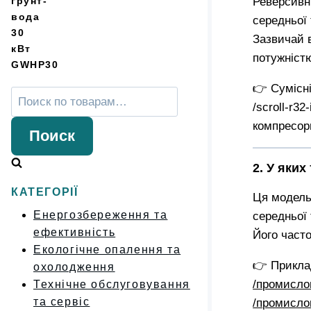
Реверсивн
середньої
Зазвичай 
потужністю
👉 Сумісні
Искать:
/scroll-r32
компресор
Поиск
2. У яки
КАТЕГОРІЇ
Ця модель
Енергозбереження та
середньої 
ефективність
Його част
Екологічне опалення та
👉 Прикла
охолодження
/промисло
Технічне обслуговування
та сервіс
/промисло