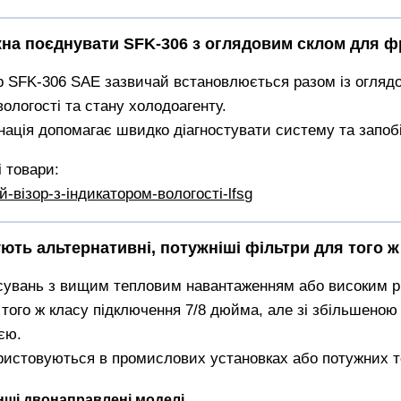
жна поєднувати SFK-306 з оглядовим склом для 
р SFK-306 SAE зазвичай встановлюється разом із оглядов
ологості та стану холодоагенту.
інація допомагає швидко діагностувати систему та запоб
 товари:
-візор-з-індикатором-вологості-lfsg
нують альтернативні, потужніші фільтри для того 
сувань з вищим тепловим навантаженням або високим р
 того ж класу підключення 7/8 дюйма, але зі збільшено
єю.
ристовуються в промислових установках або потужних т
інші двонаправлені моделі.