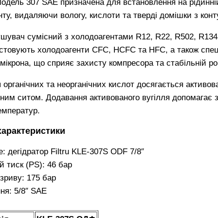
Модель 307 SAE призначена для встановлення на рідинній
ту, видаляючи вологу, кислоти та тверді домішки з конт
ушувач сумісний з холодоагентами R12, R22, R502, R134
стовують холодоагенти CFC, HCFC та HFC, а також спеці
 мікрона, що сприяє захисту компресора та стабільній р
 органічних та неорганічних кислот досягається активо
ним ситом. Додавання активованого вугілля допомагає з
емператур.
 характеристики
: дегідратор Filtru KLE-307S ODF 7/8″
 тиск (PS): 46 бар
зриву: 175 бар
ня: 5/8″ SAE