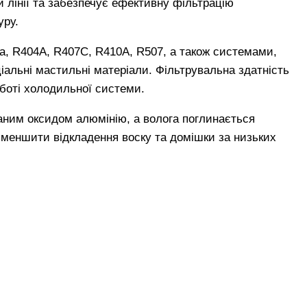
 лінії та забезпечує ефективну фільтрацію
уру.
a, R404A, R407C, R410A, R507, а також системами,
альні мастильні матеріали. Фільтрувальна здатність
оботі холодильної системи.
ваним оксидом алюмінію, а волога поглинається
меншити відкладення воску та домішки за низьких