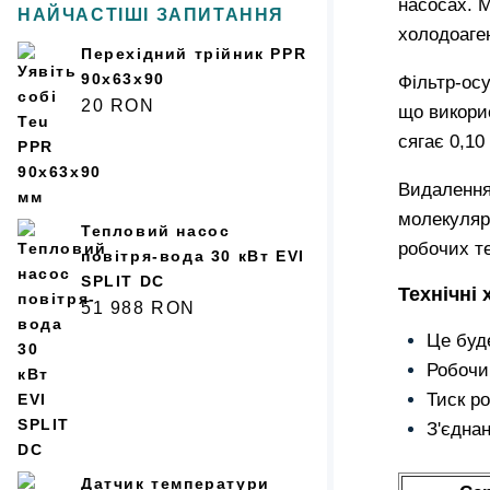
насосах. 
НАЙЧАСТІШІ ЗАПИТАННЯ
холодоаген
Перехідний трійник PPR
90x63x90
Фільтр-ос
20
RON
що викори
сягає 0,10
Видалення
молекуляр
Тепловий насос
робочих т
повітря-вода 30 кВт EVI
SPLIT DC
Технічні
51 988
RON
Це буде
Робочий
Тиск ро
З'єднан
Датчик температури