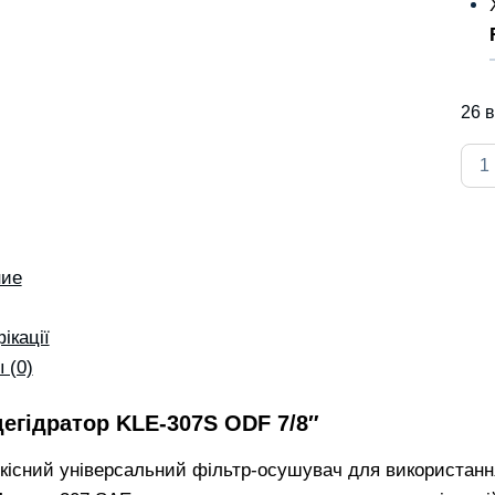
26 
Кол
тов
Filt
desh
KLE
ние
307
OD
ікації
7/8"
 (0)
дегідратор KLE-307S ODF 7/8″
кісний універсальний фільтр-осушувач для використанн