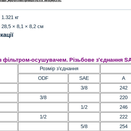
1.321 кг
ы
28,5 × 8,1 × 8,2 см
кації
з фільтром-осушувачем. Різьбове з'єднання S
Розмір з'єднання
ODF
SAE
А
3/8
242
3/8
220
1/2
246
1/2
222
5/8
254