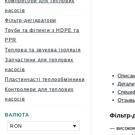
Компресори для теплових
насосів
Фільтр-дегідратори
Труби та фітинги з HDPE та
PPR
Теплова та звукова ізоляція
Запчастини для теплових
насосів
Описа
Пластинчасті теплообмінники
Детали
Контролери для теплових
Специф
насосів
Отзывы
Фільтр-
ВАЛЮТА
RON
— високоя