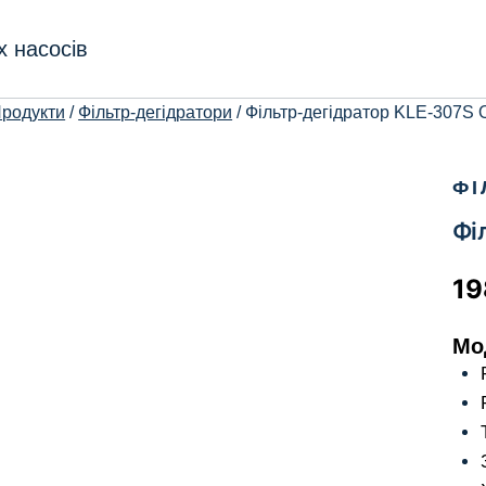
х насосів
родукти
/
Фільтр-дегідратори
/
Фільтр-дегідратор KLE-307S 
ФІ
Фі
1
Мо