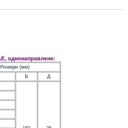
AE, однонаправлене:
Розміри (мм)
Б
Д