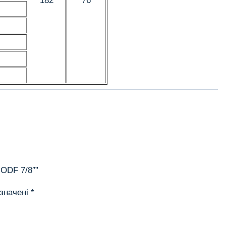
182
76
 ODF 7/8″”
означені
*