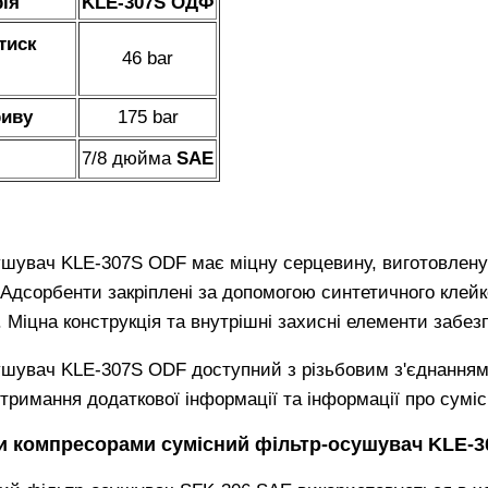
ія
KLE-307S ОДФ
тиск
46 bar
риву
175 bar
7/8 дюйма
SAE
ушувач KLE-307S ODF має міцну серцевину, виготовлену 
Адсорбенти закріплені за допомогою синтетичного клейк
. Міцна конструкція та внутрішні захисні елементи забе
ушувач KLE-307S ODF доступний з різьбовим з'єднанням 
отримання додаткової інформації та інформації про сумі
ми компресорами сумісний фільтр-осушувач KLE-