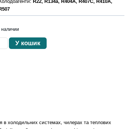
Холодоагенти:
R22, R134a, R404A, R407C, R410A,
R507
в наличии
ичество
У кошик
ара
ru
idratator
-
S
F
я в холодильних системах, чилерах та теплових