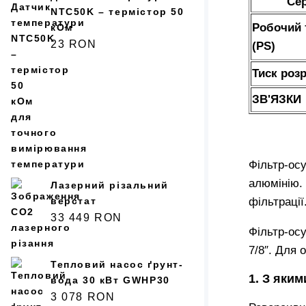
Сер
NTC50K – термістор 50
Робочий 
кОм
23
RON
(PS)
Тиск роз
ЗВ'ЯЗКИ
Фільтр-ос
алюмінію. 
Лазерний різальний
фільтрації
верстат
33 449
RON
Фільтр-ос
7/8″. Для 
Тепловий насос ґрунт-
1. З яки
вода 30 кВт GWHP30
3 078
RON