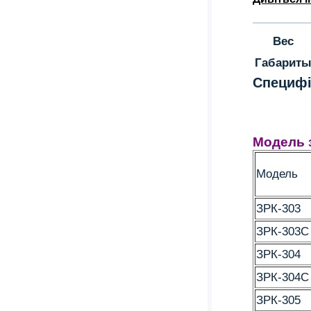
Вес
Габарит
Специфі
Модель 
Модель
ЗРК-303
ЗРК-303С
ЗРК-304
ЗРК-304С
ЗРК-305