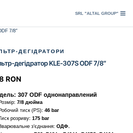
SRL "ALTAL GROUP"
ODF 7/8″
ЛЬТР-ДЕГІДРАТОРИ
льтр-дегідратор KLE-307S ODF 7/8″
98
RON
дель: 307 ODF однонаправлений
Розмір:
7/8 дюйма
Робочий тиск (PS):
46 bar
Тиск розриву:
175 bar
Зварювальне з'єднання:
ОДФ.