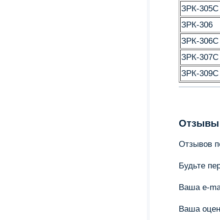
ЗРК-305С
ЗРК-306
ЗРК-306С
ЗРК-307С
ЗРК-309С
Отзывы
Отзывов по
Будьте пер
Ваша e-ma
Ваша оцен