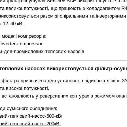
ий фільтр-осушувач SFK-306 SAE використовується в хо
 та великої потужності, що працюють з холодоагентом R
використовується разом зі спіральними та інверторними
 12–40 кВт.
 моделі компресорів:
-inverter-compressor
и-для-промислових-теплових-насосів
х теплових насосах використовується фільтр-осу
 фільтра призначена для установок з рідинною лінією 3
та високої потужності.
о встановлюють у реверсивних контурах з режимом опал
ди сумісного обладнання:
вий-тепловий-насос-600-кВт
вий-тепловий-насос-200кВт