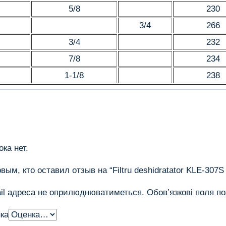
5/8
230
3/4
266
3/4
232
7/8
234
1-1/8
238
ка нет.
вым, кто оставил отзыв на “Filtru deshidratator KLE-307S
il адреса не оприлюднюватиметься.
Обов’язкові поля п
ка