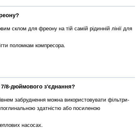
фреону?
им склом для фреону на тій самій рідинній лінії для
ігти поломкам компресора.
ж 7/8-дюймового з'єднання?
івнем забруднення можна використовувати фільтри-
ю поглинальною здатністю або посиленою
еплових насосах.