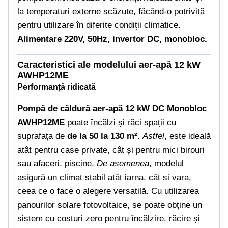
la temperaturi externe scăzute, făcând-o potrivită
pentru utilizare în diferite condiții climatice.
Alimentare 220V, 50Hz, invertor DC, monobloc.
Caracteristici ale modelului aer-apă 12 kW
AWHP12ME
Performanță ridicată
Pompă de căldură aer-apă 12 kW DC Monobloc
AWHP12ME
poate încălzi și răci spații cu
suprafața de
de la 50 la 130 m²
.
Astfel
, este ideală
atât pentru case private, cât și pentru mici birouri
sau afaceri, piscine.
De asemenea
, modelul
asigură un climat stabil atât iarna, cât și vara,
ceea ce o face o alegere versatilă. Cu utilizarea
panourilor solare fotovoltaice, se poate obține un
sistem cu costuri zero pentru încălzire, răcire și