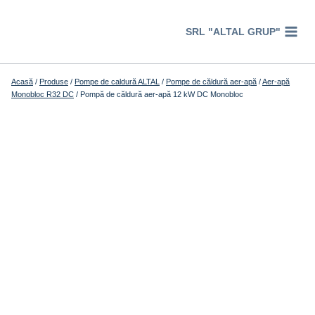
Перейти
к
SRL "ALTAL GRUP"
содержимому
Acasă
/
Produse
/
Pompe de caldură ALTAL
/
Pompe de căldură aer-apă
/
Aer-apă
Monobloc R32 DC
/
Pompă de căldură aer-apă 12 kW DC Monobloc