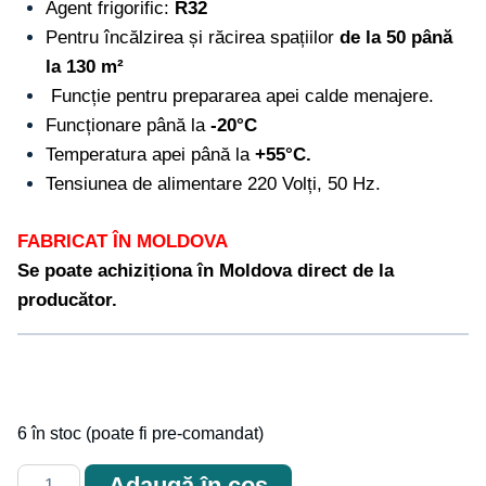
Agent frigorific:
R32
Pentru încălzirea și răcirea spațiilor
de la 50 până
la 130 m²
Funcție pentru prepararea apei calde menajere.
Funcționare până la
-20°C
Temperatura apei până la
+55°C.
Tensiunea de alimentare 220 Volți, 50 Hz.
FABRICAT ÎN MOLDOVA
Se poate achiziționa în Moldova direct de la
producător.
6 în stoc (poate fi pre-comandat)
Cantitate
Adaugă în coș