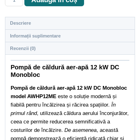
Pompă
de
căldură
Descriere
aer-
Informații suplimentare
apă
12
Recenzii (0)
kW
DC
Pompă de căldură aer-apă 12 kW DC
Monobloc
Monobloc
Pompă de căldură aer-apă 12 kW DC Monobloc
model AWHP12ME
este o soluție modernă și
fiabilă pentru încălzirea și răcirea spațiilor.
În
primul rând
, utilizează căldura aerului înconjurător,
ceea ce permite reducerea semnificativă a
costurilor de încălzire.
De asemenea
, această
pompă demonstrează o eficiență ridicată chiar și