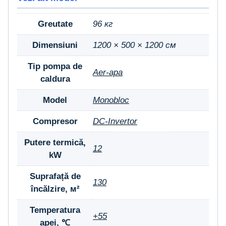
Greutate
96 кг
Dimensiuni
1200 × 500 × 1200 см
Tip pompa de
Aer-apa
caldura
Model
Monobloc
Compresor
DC-Invertor
Putere termică,
12
kW
Suprafață de
130
încălzire, м²
Temperatura
+55
apei, ℃