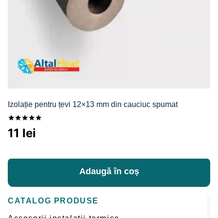
Izolație pentru țevi 12×13 mm din cauciuc spumat
Evaluat la
11
lei
5.00
din 5
Adaugă în coș
CATALOG PRODUSE