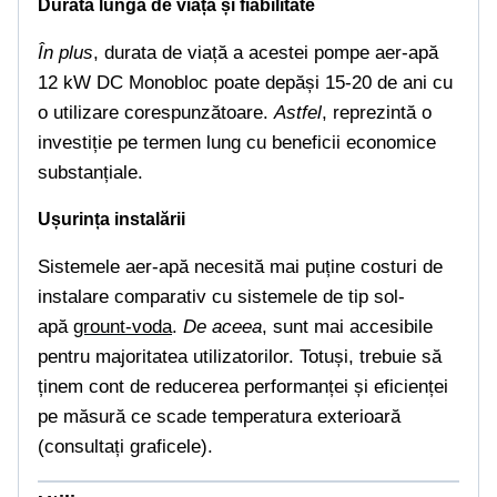
Durată lungă de viață și fiabilitate
În plus
, durata de viață a acestei pompe aer-apă
12 kW DC Monobloc poate depăși 15-20 de ani cu
o utilizare corespunzătoare.
Astfel
, reprezintă o
investiție pe termen lung cu beneficii economice
substanțiale.
Ușurința instalării
Sistemele aer-apă necesită mai puține costuri de
instalare comparativ cu sistemele de tip sol-
apă
grount-voda
.
De aceea
, sunt mai accesibile
pentru majoritatea utilizatorilor. Totuși, trebuie să
ținem cont de reducerea performanței și eficienței
pe măsură ce scade temperatura exterioară
(consultați graficele).