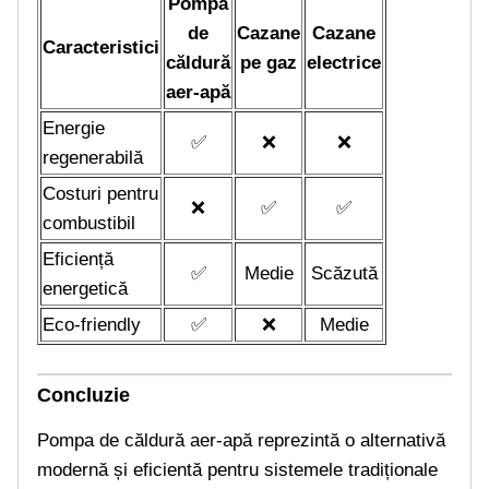
Pompa
de
Cazane
Cazane
Caracteristici
căldură
pe gaz
electrice
aer-apă
Energie
✅
❌
❌
regenerabilă
Costuri pentru
❌
✅
✅
combustibil
Eficiență
✅
Medie
Scăzută
energetică
Eco-friendly
✅
❌
Medie
Concluzie
Pompa de căldură aer-apă reprezintă o alternativă
modernă și eficientă pentru sistemele tradiționale