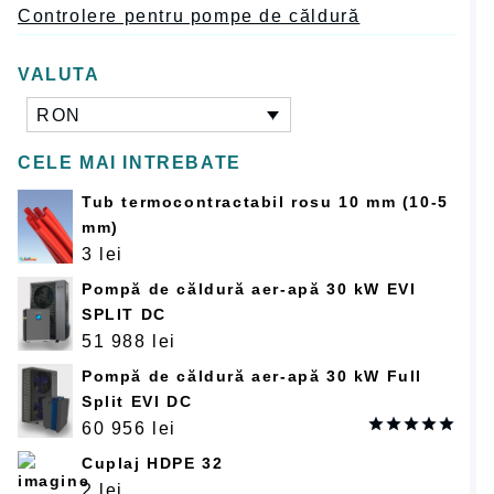
Controlere pentru pompe de căldură
VALUTA
RON
CELE MAI INTREBATE
Tub termocontractabil rosu 10 mm (10-5
mm)
3
lei
Pompă de căldură aer-apă 30 kW EVI
SPLIT DC
51 988
lei
Pompă de căldură aer-apă 30 kW Full
Split EVI DC
60 956
lei
Оценка
Cuplaj HDPE 32
5.00
из 5
2
lei