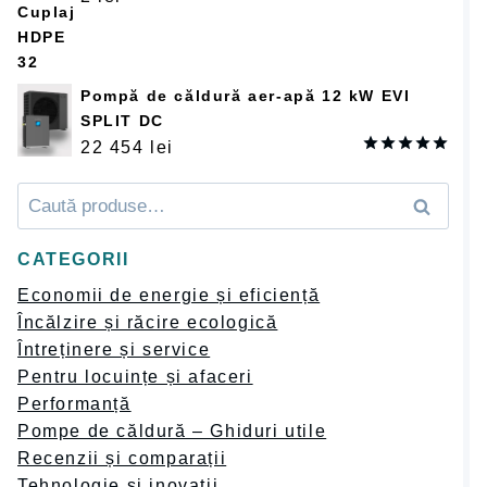
Pompă de căldură aer-apă 12 kW EVI
SPLIT DC
22 454
lei
Оценка
5.00
из 5
Caută
Caută
după:
CATEGORII
Economii de energie și eficiență
Încălzire și răcire ecologică
Întreținere și service
Pentru locuințe și afaceri
Performanță
Pompe de căldură – Ghiduri utile
Recenzii și comparații
Tehnologie și inovații