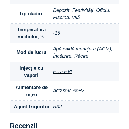
Depozit, Festivități, Oficiu,
Tip cladire
Piscina, Vilă
Temperatura
-15
mediului, ℃
Apă caldă menajera (ACM)
,
Mod de lucru
Încălzire
,
Răcire
Injecție cu
Fara EVI
vapori
Alimentare de
AC230V, 50Hz
rețea
Agent frigorific
R32
Recenzii