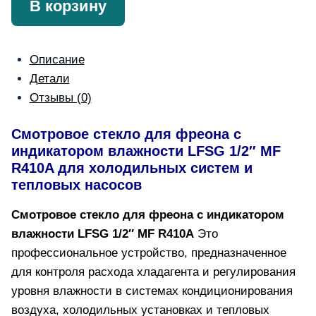
В корзину
freon
cu
indicator
Описание
de
Детали
umiditate
Отзывы (0)
LFSG
1/2"
Смотровое стекло для фреона с
индикатором влажности LFSG 1/2″ MF
MF
R410A для холодильных систем и
тепловых насосов
Смотровое стекло для фреона с индикатором
влажности LFSG
1/2″
MF R410A
Это
профессиональное устройство, предназначенное
для контроля расхода хладагента и регулирования
уровня влажности в системах кондиционирования
воздуха, холодильных установках и тепловых