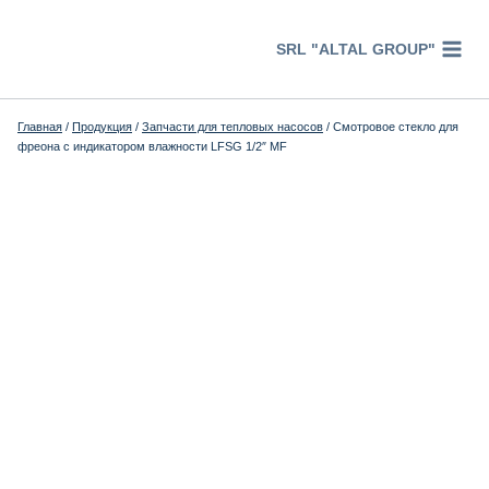
Перейти
к
SRL "ALTAL GROUP"
содержимому
Главная
/
Продукция
/
Запчасти для тепловых насосов
/
Смотровое стекло для
фреона с индикатором влажности LFSG 1/2″ MF