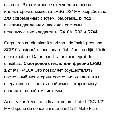
насосах. Это смотровое стекло для фреона с
индикатором влажности LFSG 1/2″ MF разработано
для современных систем, работающих под
высоким давлением, включая системы,
использующие хладагенты R410A, R32 и R744.
Corpul robust din alamă și vizorul de înaltă presiune
SGP10N asigură o funcționare fiabilă în condiții dificile
de exploatare. Datorită indicatorului integrat de
umiditate,
Смотровое стекло для фреона LFSG
1/2″ MF R410A
Это позволяет осуществлять
постоянный мониторинг состояния хладагента и
оперативно выявлять проблемы, которые могут
повлиять на работу системы.
Acest vizor freon cu indicator de umiditate LFSG 1/2″
MF dispune de conexiuni standard 1/2″ Male
Flare