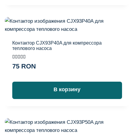
Контактор CJX93P40A для компрессора
теплового насоса
Оценка
75
RON
5.00
из 5
В корзину