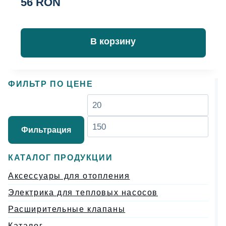
56
RON
5.00
из 5
В корзину
ФИЛЬТР ПО ЦЕНЕ
Минимальная
Мак
цена
цен
Фильтрация
КАТАЛОГ ПРОДУКЦИИ
Аксессуары для отопления
Электрика для тепловых насосов
Расширительные клапаны
Каталог