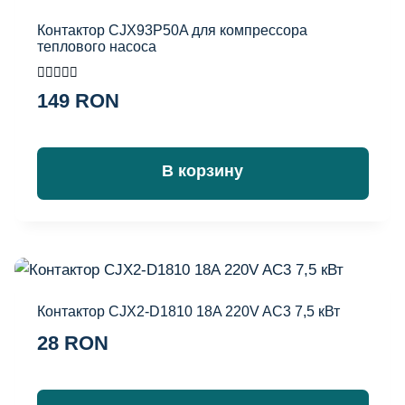
Контактор CJX93P50A для компрессора
теплового насоса
Оценка
149
RON
4.67
из 5
В корзину
Контактор CJX2-D1810 18A 220V AC3 7,5 кВт
28
RON