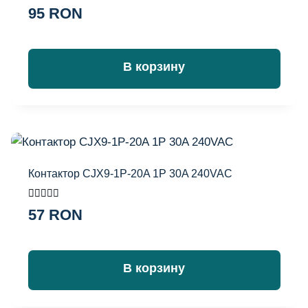
95
RON
В корзину
Контактор CJX9-1P-20A 1P 30A 240VAC
Оценка
57
RON
5.00
из 5
В корзину