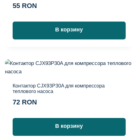
Оценка
55
RON
4.50
из 5
В корзину
Контактор CJX93P30A для компрессора
теплового насоса
72
RON
В корзину