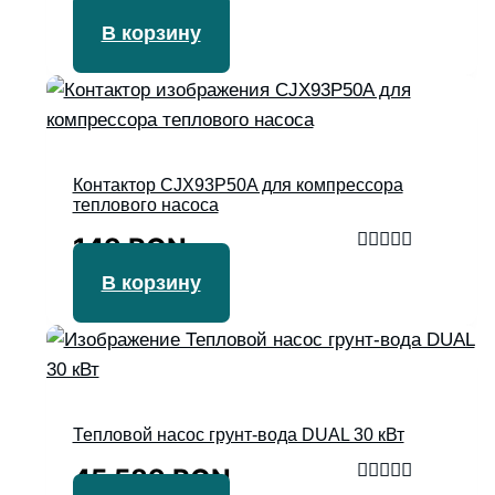
В корзину
Контактор CJX93P50A для компрессора
теплового насоса
149
RON
Оценка
В корзину
4.67
из 5
Тепловой насос грунт-вода DUAL 30 кВт
45 589
RON