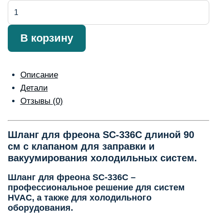
Количество
товара
Furtun
В корзину
freon
SC-
336C
Описание
90
Детали
cm
Отзывы (0)
cu
robinet
Шланг для фреона SC-336C длиной 90
см с клапаном для заправки и
вакуумирования холодильных систем.
Шланг для фреона SC-336C –
профессиональное решение для систем
HVAC, а также для холодильного
оборудования.