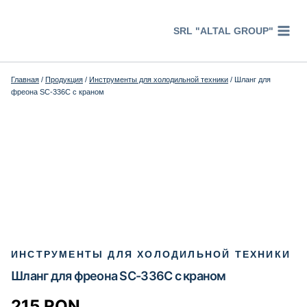
Перейти
к
SRL "ALTAL GROUP"
содержимому
Главная
/
Продукция
/
Инструменты для холодильной техники
/
Шланг для
фреона SC-336C с краном
ИНСТРУМЕНТЫ ДЛЯ ХОЛОДИЛЬНОЙ ТЕХНИКИ
Шланг для фреона SC-336C с краном
215
RON