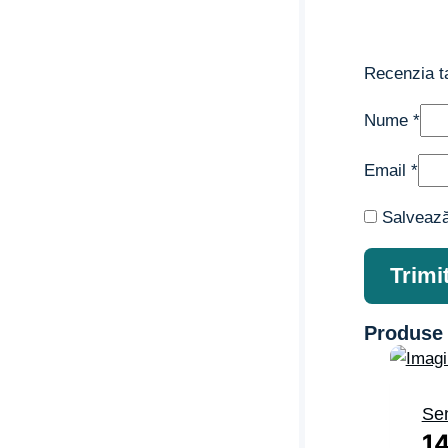
Recenzia 
Nume
*
Email
*
Salvează
Produse 
Se
1