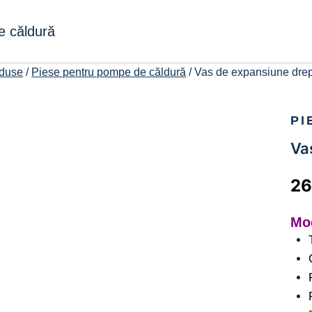
e căldură
duse
/
Piese pentru pompe de căldură
/
Vas de expansiune drept
PI
Vas
2
Mo