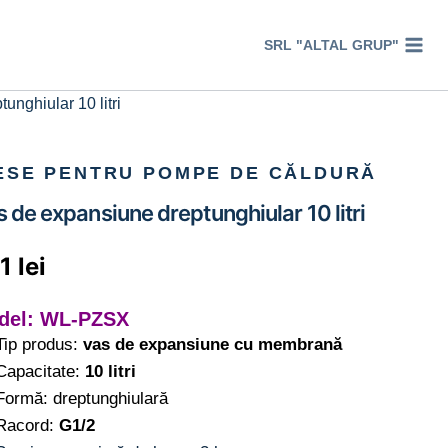
SRL "ALTAL GRUP"
unghiular 10 litri
ESE PENTRU POMPE DE CĂLDURĂ
 de expansiune dreptunghiular 10 litri
61
lei
del: WL-PZSX
Tip produs:
vas de expansiune cu membrană
Capacitate:
10 litri
Formă: dreptunghiulară
Racord:
G1/2