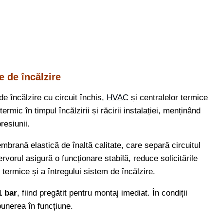
ansiune
tunghiular
e de încălzire
e încălzire cu circuit închis,
HVAC
și centralelor termice
mic în timpul încălzirii și răcirii instalației, menținând
resiunii.
brană elastică de înaltă calitate, care separă circuitul
vorul asigură o funcționare stabilă, reduce solicitările
i termice și a întregului sistem de încălzire.
1 bar
, fiind pregătit pentru montaj imediat. În condiții
punerea în funcțiune.