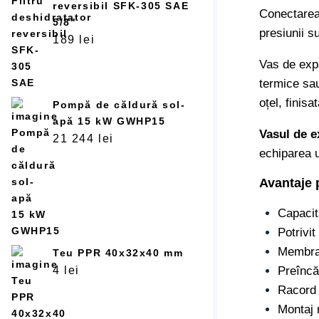
reversibil SFK-305 SAE
Conectarea 
5/8"
presiunii s
189
lei
Vas de expa
termice sau
oțel, finis
Pompă de căldură sol-
apă 15 kW GWHP15
Vasul de e
21 244
lei
echiparea u
Avantaje 
Capacita
Potrivit
Membran
Teu PPR 40x32x40 mm
Preîncăr
4
lei
Racord 
Montaj 