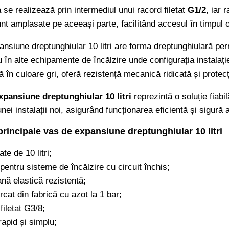
se realizează prin intermediul unui racord filetat
G1/2
, iar 
unt amplasate pe aceeași parte, facilitând accesul în timpul o
nsiune dreptunghiular 10 litri are forma dreptunghiulară permi
 în alte echipamente de încălzire unde configurația instalaț
ată în culoare gri, oferă rezistență mecanică ridicată și protec
xpansiune dreptunghiular 10 litri
reprezintă o soluție fiabi
nei instalații noi, asigurând funcționarea eficientă și sigură
principale vas de expansiune dreptunghiular 10 litri
te de 10 litri;
 pentru sisteme de încălzire cu circuit închis;
ă elastică rezistentă;
cat din fabrică cu azot la 1 bar;
filetat G3/8;
rapid și simplu;