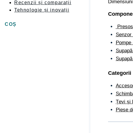
Dimensiuni
Recenzii și comparații
Tehnologie și inovații
Componen
COȘ
Presos
Senzor 
Pompe d
Supapă 
Supapă
Categorii
Accesori
Schimbă
Țevi și
Piese 