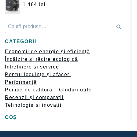
1 484
lei
Caută
Caută
după:
CATEGORII
Economii de energie și eficiență
Încălzire și răcire ecologică
Întreținere și service
Pentru locuințe și afaceri
Performanță
Pompe de căldură – Ghiduri utile
Recenzii și comparații
Tehnologie și inovații
COȘ