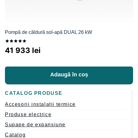
Pompă de căldură sol-apă DUAL 26 kW
Evaluat la
41 933
lei
5.00
din 5
Adaugă în coș
CATALOG PRODUSE
Accesorii instalații termice
Produse electrice
Supape de expansiune
Catalog