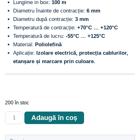
Lungime in box:
100 m
Diametru înainte de contracție:
6 mm
Diametru după contracție:
3 mm
Temperatură de contracție:
+70°C … +120°C
Temperatură de lucru:
-55°C … +125°C
Material:
Poliolefină
Aplicație:
Izolare electrică, protecția cablurilor,
etanșare și marcare prin culoare.
200 în stoc
Cantitate
Adaugă în coș
Tub
termocontractabil