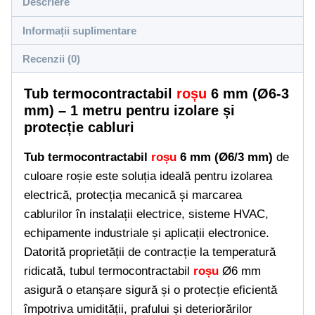
roșu
Descriere
6
Informații suplimentare
mm
(6-
Recenzii (0)
3
Tub termocontractabil
roșu
6 mm (Ø6-3
mm)
mm) – 1 metru pentru izolare și
protecție cabluri
Tub termocontractabil
roșu
6 mm (Ø6/3 mm)
de
culoare roșie este soluția ideală pentru izolarea
electrică, protecția mecanică și marcarea
cablurilor în instalații electrice, sisteme HVAC,
echipamente industriale și aplicații electronice.
Datorită proprietății de contracție la temperatură
ridicată, tubul termocontractabil
roșu
Ø6 mm
asigură o etanșare sigură și o protecție eficientă
împotriva umidității, prafului și deteriorărilor