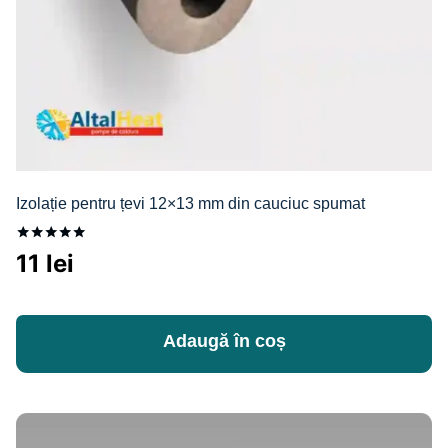
Izolație pentru țevi 12×13 mm din cauciuc spumat
Evaluat la
11
lei
5.00
din 5
Adaugă în coș