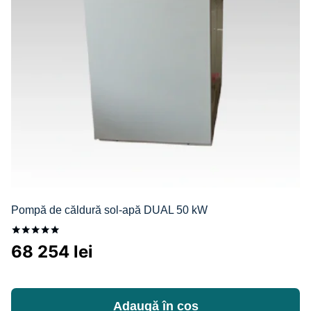
Pompă de căldură sol-apă DUAL 50 kW
Evaluat la
68 254
lei
5.00
din 5
Adaugă în coș