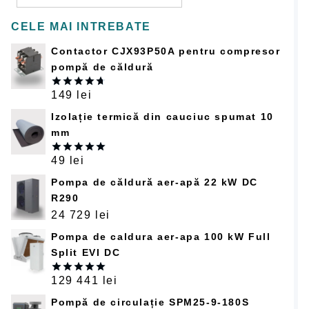
CELE MAI INTREBATE
Contactor CJX93P50A pentru compresor
pompă de căldură
149
lei
Оцінено в
4.67
з 5
Izolație termică din cauciuc spumat 10
mm
49
lei
Оцінено в
5.00
з 5
Pompa de căldură aer-apă 22 kW DC
R290
24 729
lei
Pompa de caldura aer-apa 100 kW Full
Split EVI DC
129 441
lei
Оцінено в
5.00
з 5
Pompă de circulație SPM25-9-180S