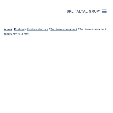
Перейти
к
SRL "ALTAL GRUP"
содержимому
Acasă
/
Produse
/
Produse electrice
/
Tub termocontractabil
/
Tub termocontractabil
roșu 6 mm (6-3 mm)