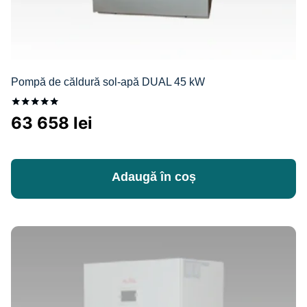
Pompă de căldură sol-apă DUAL 45 kW
Evaluat la
63 658
lei
5.00
din 5
Adaugă în coș