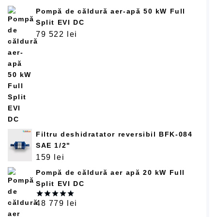
Pompă de căldură aer-apă 50 kW Full
Split EVI DC
79 522
lei
Filtru deshidratator reversibil BFK-084
SAE 1/2"
159
lei
Pompă de căldură aer apă 20 kW Full
Split EVI DC
48 779
lei
Оцінено в
5.00
з 5