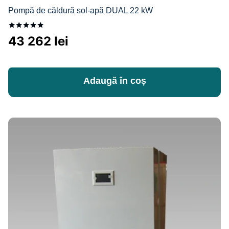
Pompă de căldură sol-apă DUAL 22 kW
Evaluat la
43 262
lei
5.00
din 5
Adaugă în coș