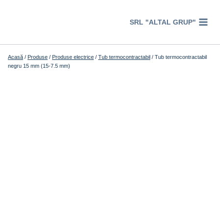
Перейти
к
SRL "ALTAL GRUP"
содержимому
Acasă
/
Produse
/
Produse electrice
/
Tub termocontractabil
/
Tub termocontractabil
negru 15 mm (15-7.5 mm)