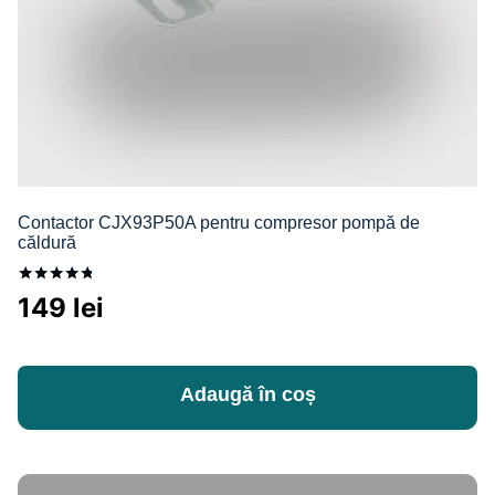
Contactor CJX93P50A pentru compresor pompă de
căldură
Evaluat la
149
lei
4.67
din 5
Adaugă în coș