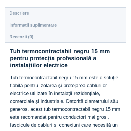
termocontractabil
negru
Descriere
15
Informații suplimentare
mm
(15-
Recenzii (0)
7.5
Tub termocontractabil negru 15 mm
mm)
pentru protecția profesională a
instalațiilor electrice
Tub termocontractabil negru 15 mm este o soluție
fiabilă pentru izolarea și protejarea cablurilor
electrice utilizate în instalații rezidențiale,
comerciale și industriale. Datorită diametrului său
generos, acest tub termocontractabil negru 15 mm
este recomandat pentru conductori mai groși,
fascicule de cabluri și conexiuni care necesită un