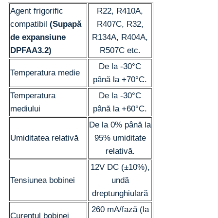
Agent frigorific
R22, R410A,
compatibil
(Supapă
R407C, R32,
de expansiune
R134A, R404A,
DPFAA3.2)
R507C etc.
De la -30°C
Temperatura medie
până la +70°C.
Temperatura
De la -30°C
mediului
până la +60°C.
De la 0% până la
Umiditatea relativă
95% umiditate
relativă.
12V DC (±10%),
Tensiunea bobinei
undă
dreptunghiulară
260 mA/fază (la
Curentul bobinei