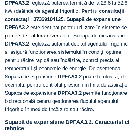
DPFAA3.2
reglează puterea termică de la 23.8 la 52.6
kW (deăinde de agentul frigorific.
Pentru consultații
contactați +37369104125.
Supapă de expansiune
DPFAA3.2
este destinat pentru utilizare în sisteme de
pompe de căldură reversibile
. Supapa de expansiune
DPFAA3.2
reglează automat debitul agentului frigorific
și asigură funcționarea sistemului în condiții optime
pentru răcire rapidă sau încălzire, control precis al
temperaturii și economie de energie. De asemenea,
Supapa de expansiune
DPFAA3.2
poate fi folosită, de
exemplu, pentru controlul presiunii în linia de aspirație.
Supapa de expansiune
DPFAA3.2
permite funcționare
bidirecțională pentru gestionarea fluxului agentului
frigorific în mod de încălzire sau răcire.
Supapă de expansiune DPFAA3.2. Caracteristici
tehnice