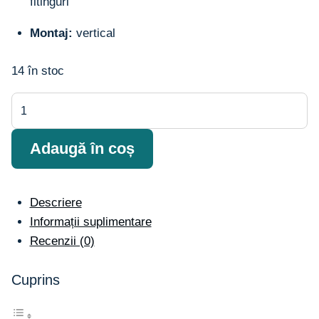
fitinguri
Montaj:
vertical
14 în stoc
Cantitate
Supapă
de
Adaugă în coș
expansiune
DPFAA3.2
Descriere
Informații suplimentare
Recenzii (0)
Cuprins