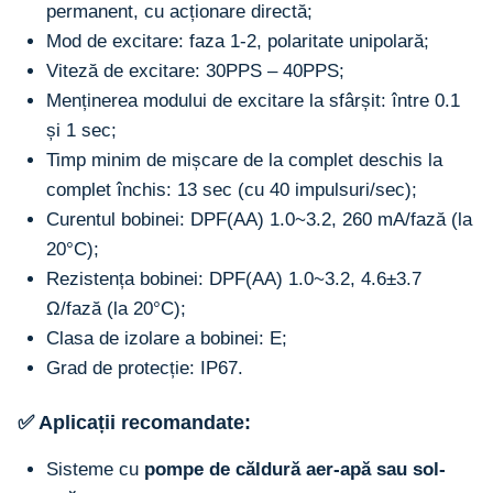
permanent, cu acționare directă;
Mod de excitare: faza 1-2, polaritate unipolară;
Viteză de excitare: 30PPS – 40PPS;
Menținerea modului de excitare la sfârșit: între 0.1
și 1 sec;
Timp minim de mișcare de la complet deschis la
complet închis: 13 sec (cu 40 impulsuri/sec);
Curentul bobinei: DPF(AA) 1.0~3.2, 260 mA/fază (la
20°C);
Rezistența bobinei: DPF(AA) 1.0~3.2, 4.6±3.7
Ω/fază (la 20°C);
Clasa de izolare a bobinei: E;
Grad de protecție: IP67.
✅ Aplicații recomandate:
Sisteme cu
pompe de căldură aer-apă sau sol-