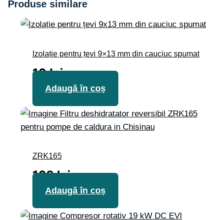
Produse similare
Izolație pentru țevi 9×13 mm din cauciuc spumat
10
lei
Adaugă în coș
ZRK165
163
lei
Adaugă în coș