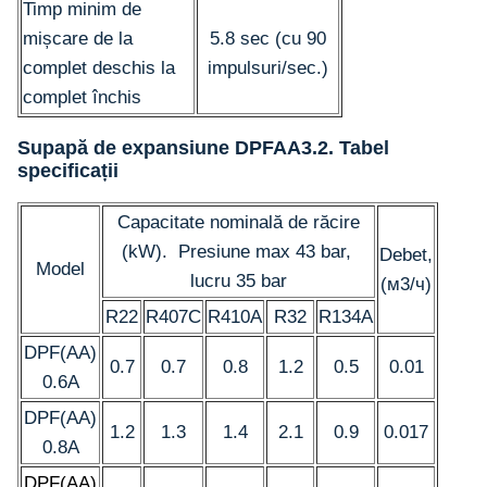
Timp minim de
mișcare de la
5.8 sec (cu 90
complet deschis la
impulsuri/sec.)
complet închis
Supapă de expansiune DPFAA3.2.
Tabel
specificații
Capacitate nominală de răcire
(kW). Presiune max 43 bar,
Debet,
Model
lucru 35 bar
(м3/ч)
R22
R407C
R410A
R32
R134A
DPF(AA)
0.7
0.7
0.8
1.2
0.5
0.01
0.6A
DPF(AA)
1.2
1.3
1.4
2.1
0.9
0.017
0.8A
DPF(AA)