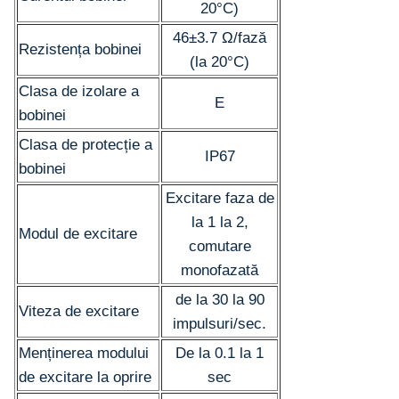
20°C)
46±3.7 Ω/fază
Rezistența bobinei
(la 20°C)
Clasa de izolare a
E
bobinei
Clasa de protecție a
IP67
bobinei
Excitare faza de
la 1 la 2,
Modul de excitare
comutare
monofazată
de la 30 la 90
Viteza de excitare
impulsuri/sec.
Menținerea modului
De la 0.1 la 1
de excitare la oprire
sec