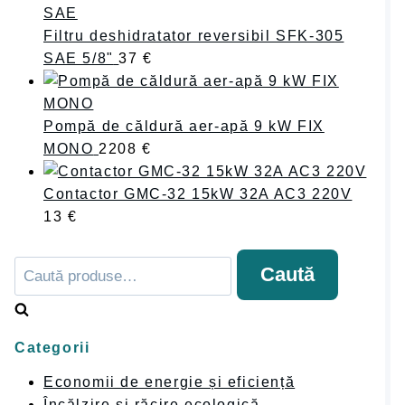
Filtru deshidratator reversibil SFK-305
SAE 5/8"
37
€
Pompă de căldură aer-apă 9 kW FIX
MONO
2208
€
Contactor GMC-32 15kW 32A AC3 220V
13
€
Caută
Caută
după:
Categorii
Economii de energie și eficiență
Încălzire și răcire ecologică