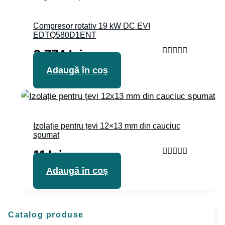
Compresor rotativ 19 kW DC EVI
EDTQ580D1ENT
3 774
lei
Evaluat la
Adaugă în coș
5.00
din 5
Izolație pentru țevi 12×13 mm din cauciuc
spumat
11
lei
Evaluat la
Adaugă în coș
5.00
din 5
Catalog produse