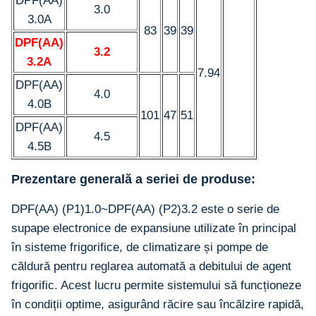
DPF(AA)
3.0
3.0A
83
39
39
DPF(AA)
3.2
3.2A
7.94
DPF(AA)
4.0
4.0B
101
47
51
DPF(AA)
4.5
4.5B
Prezentare generală a seriei de produse:
DPF(AA) (P1)1.0~DPF(AA) (P2)3.2 este o serie de
supape electronice de expansiune utilizate în principal
în sisteme frigorifice, de climatizare și pompe de
căldură pentru reglarea automată a debitului de agent
frigorific. Acest lucru permite sistemului să funcționeze
în condiții optime, asigurând răcire sau încălzire rapidă,