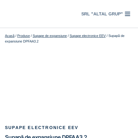
Перейти
к
SRL "ALTAL GRUP"
содержимому
Acasă
/
Produse
/
Supape de expansiune
/
Supape electronice EEV
/
Supapă de
expansiune DPFAA3.2
SUPAPE ELECTRONICE EEV
Supapă de expansiune DPFAA3.2