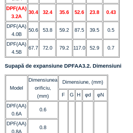
DPF(AA)
30.4
32.4
35.6
52.6
23.8
0.43
3.2A
DPF(AA)
50.6
53.8
59.2
87.5
39.5
0.5
4.0B
DPF(AA)
67.7
72.0
79.2
117.0
52.9
0.7
4.5B
Supapă de expansiune DPFAA3.2. Dimensiuni
Dimensiunea
Dimensiune, (mm)
Model
orificiu,
F
G
H
φd
φN
(mm)
DPF(AA)
0.6
0.6A
DPF(AA)
0.8
0.8A