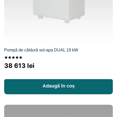
Pompă de căldură sol-apa DUAL 19 kW
Evaluat la
38 613
lei
5.00
din 5
Adaugă în coș