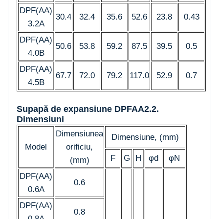
DPF(AA)
30.4
32.4
35.6
52.6
23.8
0.43
3.2A
DPF(AA)
50.6
53.8
59.2
87.5
39.5
0.5
4.0B
DPF(AA)
67.7
72.0
79.2
117.0
52.9
0.7
4.5B
Supapă de expansiune DPFAA2.2.
Dimensiuni
Dimensiunea
Dimensiune, (mm)
Model
orificiu,
F
G
H
φd
φN
(mm)
DPF(AA)
0.6
0.6A
DPF(AA)
0.8
0.8A