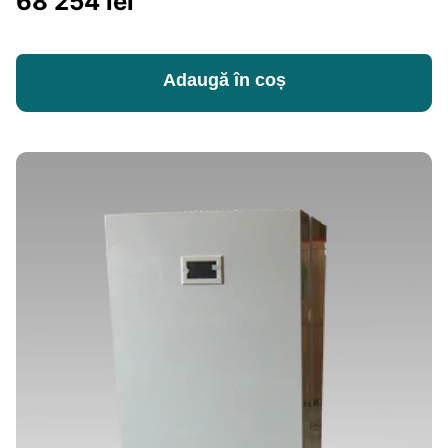
68 254
lei
5.00
din 5
Adaugă în coș