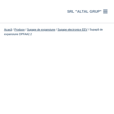
Перейти
к
SRL "ALTAL GRUP"
содержимому
Acasă
/
Produse
/
Supape de expansiune
/
Supape electronice EEV
/
Supapă de
expansiune DPFAA2.2