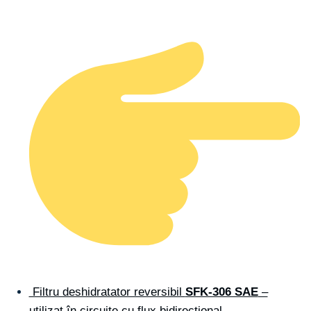
Filtru deshidratator reversibil
SFK-306 SAE
–
utilizat în circuite cu flux bidirecțional