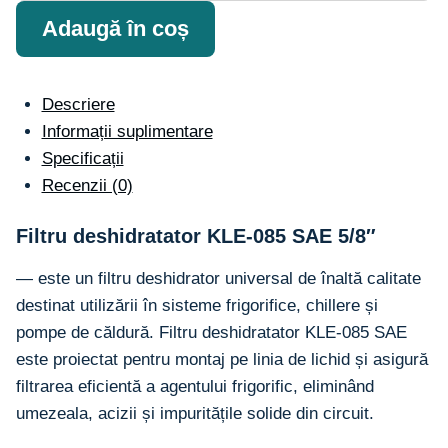
deshidratator
Adaugă în coș
KLE-
085
SAE
Descriere
5/8"
Informații suplimentare
Specificații
Recenzii (0)
Filtru deshidratator KLE-085 SAE 5/8″
— este un filtru deshidrator universal de înaltă calitate
destinat utilizării în sisteme frigorifice, chillere și
pompe de căldură. Filtru deshidratator KLE-085 SAE
este proiectat pentru montaj pe linia de lichid și asigură
filtrarea eficientă a agentului frigorific, eliminând
umezeala, acizii și impuritățile solide din circuit.