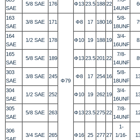
5/8 SAE
176
Φ13
23.5
188
22
6
SAE
14UNF
163
5/8-
3/8 SAE
171
Φ8
17
180
16
7
SAE
18UNF
164
3/4-
1/2 SAE
178
Φ10
19
188
19
8
SAE
16UNF
165
7/8-
5/8 SAE
189
Φ13
23.5
201
22
8
SAE
14UNF
303
5/8-
3/8 SAE
245
Φ8
17
254
16
1
SAE
Φ79
18UNF
304
3/4-
1/2 SAE
252
Φ10
19
262
19
1
SAE
16UNF
305
7/8-
5/8 SAE
263
Φ13
23.5
275
22
1
SAE
14UNF
1-
306
3/4 SAE
265
Φ16
25
277
27
1/16-
1
SAE