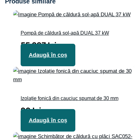
Produse similare
Pompă de căldură sol-apă DUAL 37 kW
55 287
lei
Adaugă în coș
Izolație fonică din cauciuc spumat de 30 mm
99
lei
Adaugă în coș