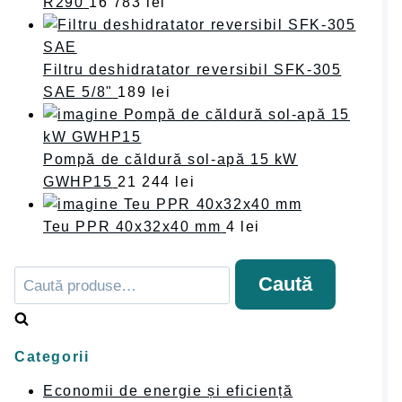
R290
16 783
lei
Filtru deshidratator reversibil SFK-305
SAE 5/8"
189
lei
Pompă de căldură sol-apă 15 kW
GWHP15
21 244
lei
Teu PPR 40x32x40 mm
4
lei
Caută
Caută
după:
Categorii
Economii de energie și eficiență