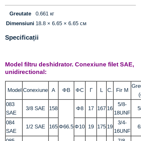
Greutate
0.661 кг
Dimensiuni
18.8 × 6.65 × 6.65 см
Specificații
Model filtru deshidrator. Conexiune filet SAE,
unidirectional:
Gre
Model
Conexiune
А
ΦB
ΦC
Г
L
С.
Fir M
(
083
5/8-
3/8 SAE
158
Φ8
17
167
16
5
SAE
18UNF
084
3/4-
1/2 SAE
165
Φ66.5
Φ10
19
175
19
6
SAE
16UNF
085
7/8-