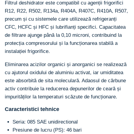
Filtrul deshidrator este compatibil cu agenții frigorifici
R12, R22, R502, R134a, R404A, R407C, R410A, R507,
precum și cu sistemele care utilizează refrigeranți
CFC, HCFC și HFC și lubrifianți specifici. Capacitatea
de filtrare ajunge până la 0,10 microni, contribuind la
protecția compresorului și la funcționarea stabilă a
instalației frigorifice.
Eliminarea acizilor organici și anorganici se realizează
cu ajutorul oxidului de aluminiu activat, iar umiditatea
este absorbită de sita moleculară. Adaosul de cărbune
activ contribuie la reducerea depunerilor de ceară și
impurităților la temperaturi scăzute de funcționare.
Caracteristici tehnice
Seria: 085 SAE unidirectional
Presiune de lucru (PS): 46 bari