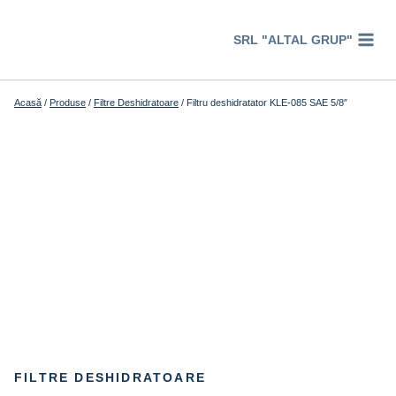
Перейти
к
SRL "ALTAL GRUP"
содержимому
Acasă
/
Produse
/
Filtre Deshidratoare
/
Filtru deshidratator KLE-085 SAE 5/8″
FILTRE DESHIDRATOARE